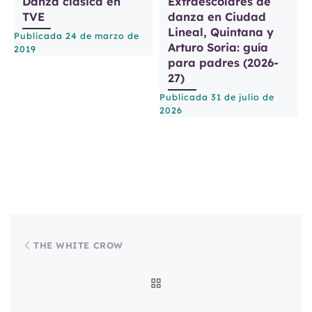
Danza clásica en
Extraescolares de
TVE
danza en Ciudad
Lineal, Quintana y
Publicada
24 de marzo de
P
Arturo Soria: guía
2019
2
para padres (2026-
27)
Publicada
31 de julio de
2026
Navegación de entradas
Entrada anterior
THE WHITE CROW
VOLVER A LA LISTA DE
Entr