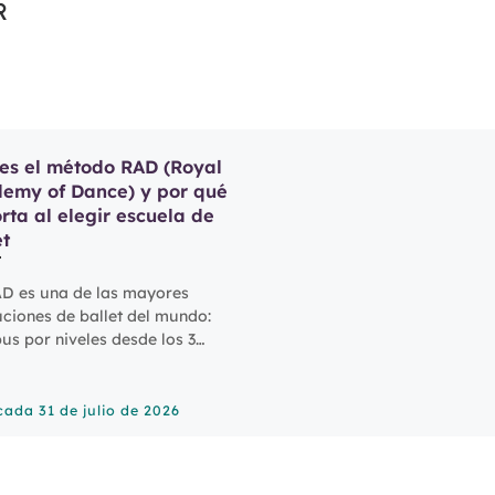
R
es el método RAD (Royal
emy of Dance) y por qué
rta al elegir escuela de
et
D es una de las mayores
tuciones de ballet del mundo:
bus por niveles desde los 3
 exámenes con examinador
no y certificados
nacionales. Te lo explicamos.
icada
31 de julio de 2026