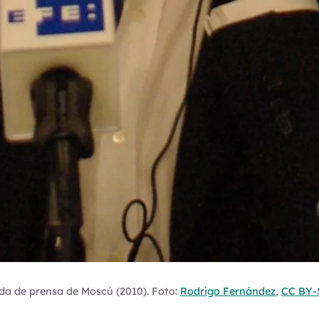
da de prensa de Moscú (2010). Foto:
Rodrigo Fernández
,
CC BY-