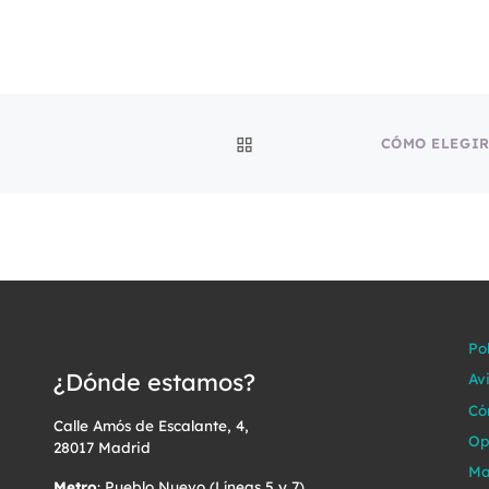
VOLVER A LA LISTA DE
Po
¿Dónde estamos?
Av
Có
Calle Amós de Escalante, 4,
Op
28017 Madrid
Ma
Metro
: Pueblo Nuevo (Líneas 5 y 7)