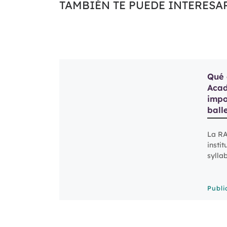
TAMBIÉN TE PUEDE INTERESA
Qué 
Acad
impo
ball
La RA
insti
sylla
años,
exter
inter
Publ