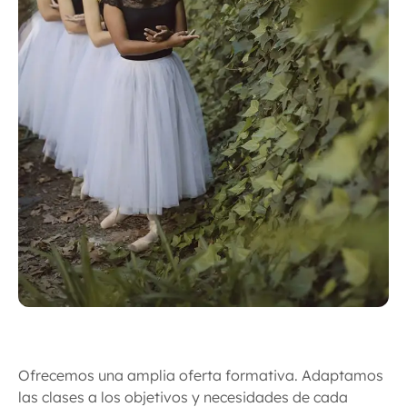
bandas elásticas. Ayuda a relajar la espalda y
corporal en la barra. Posteriormente, realizamos
más de 80 países, abriendo puertas académicas y
estirar el cuerpo. Así mejoras tu postura y
ejercicios en el centro para potenciar el equilibrio,
profesionales a nivel internacional.
flexibilidad de forma suave.
la fluidez del movimiento y la expresión artística.
PBT (Progressing Ballet Technique):
Un
método de suelo que usa pelotas grandes y
bandas elásticas. Te ayuda a entrenar la
memoria de tus músculos y a cuidar tu postura.
Es clave para ganar equilibrio, ganar
flexibilidad y evitar lesiones.
Ofrecemos una amplia oferta formativa. Adaptamos
las clases a los objetivos y necesidades de cada