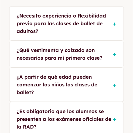
¿Necesito experiencia o flexibilidad
+
previa para las clases de ballet de
adultos?
No. Nuestras clases de iniciación para adultos
¿Qué vestimenta y calzado son
+
están diseñadas para empezar desde cero.
necesarios para mi primera clase?
Desarrollarás la fuerza postural, la
coordinación y la flexibilidad de forma
progresiva y segura, adaptándonos al ritmo de
Para tu primera clase basta con ropa cómoda
¿A partir de qué edad pueden
cada alumno.
y elástica (como mallas o leggings y camiseta)
+
comenzar los niños las clases de
junto con calcetines o zapatillas de media
ballet?
punta. No requieres equipamiento profesional
al comenzar.
Nuestros grupos de iniciación a la danza y
¿Es obligatorio que los alumnos se
psicomotricidad (método RAD) admiten niños
+
presenten a los exámenes oficiales de
a partir de los 3 años. Nos enfocamos en la
la RAD?
expresión corporal, la musicalidad y la